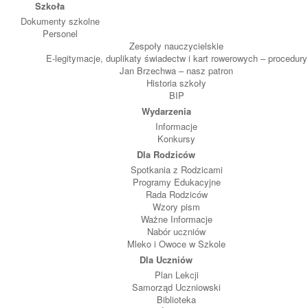
Szkoła
Dokumenty szkolne
Personel
Zespoły nauczycielskie
E-legitymacje, duplikaty świadectw i kart rowerowych – procedury
Jan Brzechwa – nasz patron
Historia szkoły
BIP
Wydarzenia
Informacje
Konkursy
Dla Rodziców
Spotkania z Rodzicami
Programy Edukacyjne
Rada Rodziców
Wzory pism
Ważne Informacje
Nabór uczniów
Mleko i Owoce w Szkole
Dla Uczniów
Plan Lekcji
Samorząd Uczniowski
Biblioteka