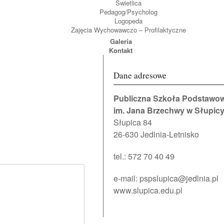
Świetlica
Pedagog/Psycholog
Logopeda
Zajęcia Wychowawczo – Profilaktyczne
Galeria
Kontakt
Dane adresowe
Publiczna Szkoła Podstawo
im. Jana Brzechwy w Słupic
Słupica 84
26-630 Jedlnia-Letnisko
tel.: 572 70 40 49
e-mail:
pspslupica@jedlnia.pl
www.slupica.edu.pl