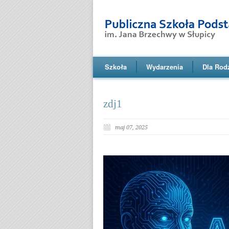
Szkoła
Wydarzenia
Dla Rod
zdj1
maj 07, 2025