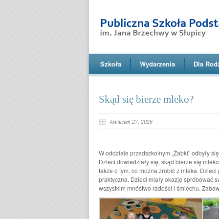
Szkoła
Wydarzenia
Dla Rod
Skąd się bierze mleko?
kwiecień 27, 2026
W oddziale przedszkolnym „Żabki” odbyły si
Dzieci dowiedziały się, skąd bierze się ml
także o tym, co można zrobić z mleka. Dziec
praktyczna. Dzieci miały okazję spróbować s
wszystkim mnóstwo radości i śmiechu. Zabaw