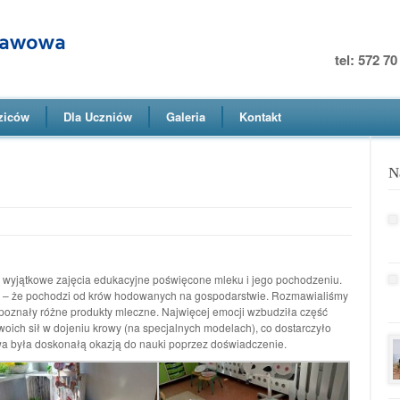
tel: 572 7
ziców
Dla Uczniów
Galeria
Kontakt
N
ę wyjątkowe zajęcia edukacyjne poświęcone mleku i jego pochodzeniu.
eko – że pochodzi od krów hodowanych na gospodarstwie. Rozmawialiśmy
i poznały różne produkty mleczne. Najwięcej emocji wzbudziła część
woich sił w dojeniu krowy (na specjalnych modelach), co dostarczyło
a była doskonałą okazją do nauki poprzez doświadczenie.